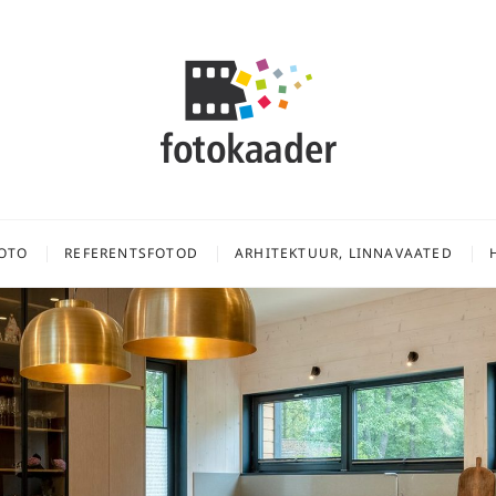
er OÜ
FOTOD, DROONIFOTOD, TOOTEFOTOD
FOTO
REFERENTSFOTOD
ARHITEKTUUR, LINNAVAATED