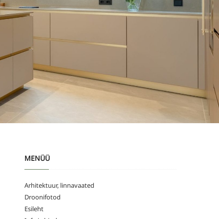
MENÜÜ
Arhitektuur, linnavaated
Droonifotod
Esileht